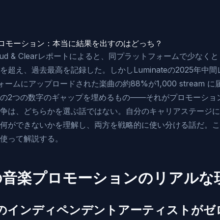
楽プロモーション：本当に結果を出すのはどっち？
年版Loud & Clearレポートによると、同プラットフォームで少なく
を超え、過去最高を記録した。しかしLuminateの2025年中
トフォームにアップロードされた楽曲の約88%が1,000 stream
の2つの数字のギャップを埋めるもの——それがプロモーションだ
争は、どちらかを選ぶ話ではない。自分のキャリアステージに
何ができないかを理解し、両方を戦略的に使い分ける話だ。こ
使って解説する。
6年の音楽プロモーションのリアルな
のインディペンデントアーティストがゼ