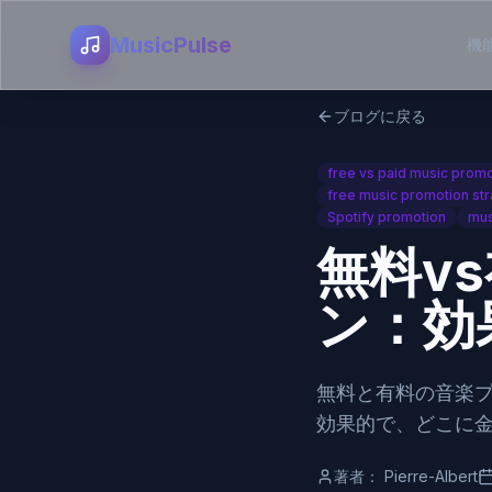
MusicPulse
機
ブログに戻る
free vs paid music promo
free music promotion str
Spotify promotion
mus
無料v
ン：効
無料と有料の音楽
効果的で、どこに
著者：
Pierre-Albert