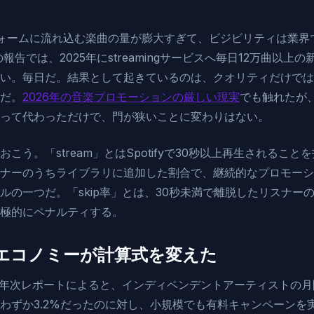
ラットフォームに流れ込む楽曲の量が膨大すぎて、ビジビリティは業
eの報告では、2025年にstreamingサービスへ毎日12万曲以
い。毎日だ。結果として起きているのは、クオリティだけでは
だ。
2026年の音楽プロモーションの厳しい現実
でも触れたが
って代わっただけで、門が狭いことに変わりはない。
こう。「stream」とはSpotifyで30秒以上再生されることを
ナーのうちライブラリに追加した割合で、継続的なプロモーシ
ルの一つだ。「skip率」とは、30秒未満で離脱したリスナー
極的にペナルティする。
エコノミーが計算式を変えた
の2025年年次レポートによると、インディペンデントアーティスト
わずか3.2%だったのに対し、小規模でも有料キャンペーンを