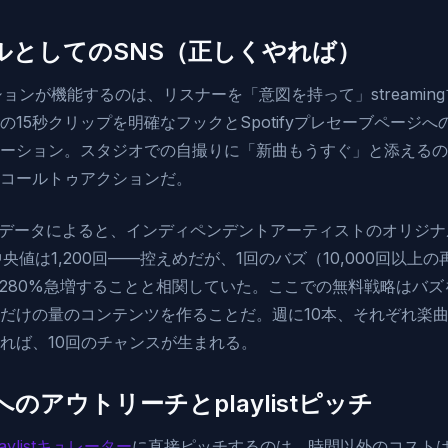
ルとしてのSNS（正しくやれば）
ョンが機能するのは、リスナーを「意図を持って」streamin
15秒クリップを明確なフックとSpotifyプレセーブページへの
ーション。スタジオでの自撮りに「新曲もうすぐ」と添えるの
コールトゥアクションだ。
の2025年データによると、インディペンデントアーティストのオリ
チ中央値は1,200回——控えめだが、1回のバズ（10,000回以上
eamが平均280%急増することと相関していた。ここでの無料戦略は
だけの量のコンテンツを作ることだ。週に10本、それぞれ楽曲
れば、10回のチャンスが生まれる。
のアウトリーチとplaylistピッチ
ylistキュレーター
に直接ピッチするのは、時間以外のコスト