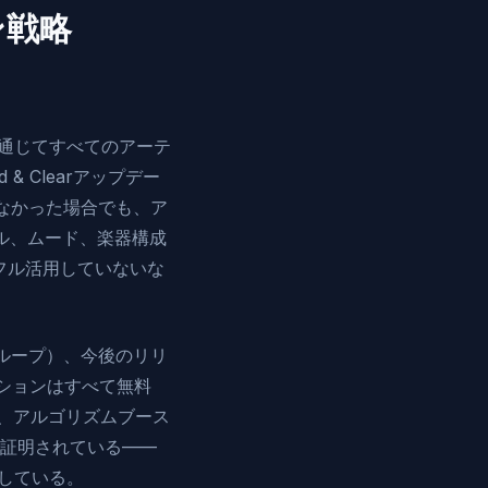
ン戦略
tsを通じてすべてのアーテ
 & Clearアップデー
なかった場合でも、ア
ンル、ムード、楽器構成
フル活用していないな
画ループ）、今後のリリ
」オプションはすべて無料
eは、アルゴリズムブース
証明されている——
加している。