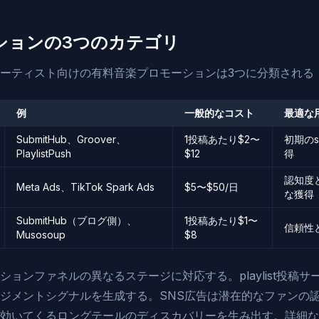
ションの3つのカテゴリ
ーティスト向けの有料音楽プロモーションは3つに分類される
例
一般的なコスト
最適な
SubmitHub、Groover、
1投稿あたり$2〜
初期のsa
PlaylistPush
$12
得
認知度
Meta Ads、TikTok Spark Ads
$5〜$50/日
な獲得
SubmitHub（ブログ側）、
1投稿あたり$1〜
信頼性
Musosoup
$8
ョンファネルの異なるステージに対応する。playlist投稿
ジメントシグナルを生成する。SNS広告は潜在的なファンの認
効いてくるロングテールのディスカバリーを生み出す。詳細な