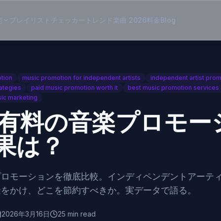
能
プレイリストチェッカー
トレンド楽曲 2026
料金
Blog
tion
music promotion for independent artists
independent artist prom
ategies
paid music promotion worth it
best music promotion services
ic marketing
s有料の音楽プロモー
果は？
プロモーションを徹底比較。インディペンデントアーテ
金をかけ、どこを節約すべきか。実データで語る。
2026年3月16日
25 min read