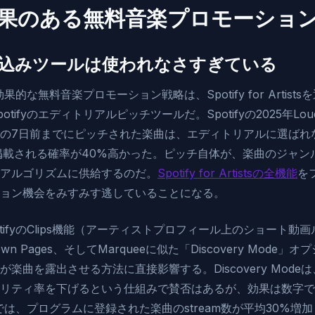
に効果のある無料音楽プロモーショ
の組み込みツールは使われなさすぎている
果的な無料音楽プロモーション戦略は、Spotify for Artis
ifyのエディトリアルピッチツールだ。Spotifyの2025年Loud
の7日前までにピッチされた楽曲は、エディトリアルに選ばれ
stに掲載される確率が40%高かった。ピッチ自体が、楽曲のジャ
アルゴリズムに供給するのだ。
Spotify for Artistsの全機能
を
ョン機会をみすみす逃していることになる。
tifyのClips機能（アーティストプロフィール上のショート動
wn Pages、そしてMarqueeに似た「Discovery Mode
楽曲を露出させる方法に直接影響する。Discovery Mod
リティ率を下げるという仕組みで賛否はあるが、効果は数字で
ータでは、プログラムに登録された楽曲のstream数が平均30%増