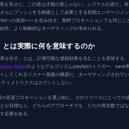
の成長を見せた。この差は才能の差じゃない。シグナルの差だ。
さらにプッシュする根拠として必要とする初期エンゲージメン
laylistへの追加——を生み出す。無料プロモーションでも同じ
続性、より戦略的なターゲティングが求められる。
」とは実際に何を意味するのか
果を出す」とは、計測可能な連鎖効果を生むことを意味する。
lease Radar
のようなアルゴリズムplaylistのトリガー、sav
トしてくれるリスナー基盤の構築だ。ターゲティングされてい
バニティメトリクスはカウントしない。
料の音楽プロモーションを選ぶ前に、そのリリースにとっての
とが目標なら、どちらのアプローチでも、ただの再生数ではな
す必要がある。