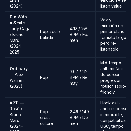
Eilish
emoción + re-
(2024)
listen value
Die With
Voz y
a Smile
—
emoción en
Lady Gaga
4:12 / 158
Pop-soul /
primer plano,
/ Bruno
BPM / Fa#
balada
formato largo
Mars
men
pero re-
(2024-
listenable
2025)
Mid-tempo
Ordinary
anthem fácil
3:07 / 112
— Alex
de corear,
Pop
BPM / Re
Warren
progresión
may
(2025)
"build" radio-
friendly
APT.
—
Hook call-
Rosé /
and-response
Pop
2:49 / 149
Bruno
memorable,
cross-
BPM / Do
Mars
compatibilidad
culture
men
(2024-
UGC, tempo