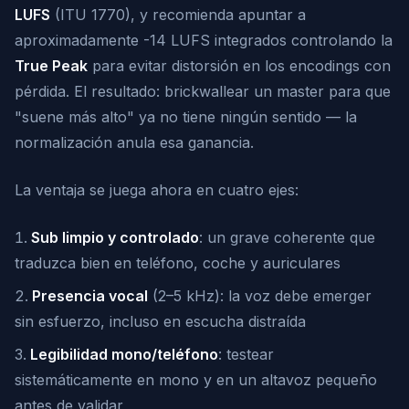
LUFS
(ITU 1770), y recomienda apuntar a
aproximadamente -14 LUFS integrados controlando la
True Peak
para evitar distorsión en los encodings con
pérdida. El resultado: brickwallear un master para que
"suene más alto" ya no tiene ningún sentido — la
normalización anula esa ganancia.
La ventaja se juega ahora en cuatro ejes:
Sub limpio y controlado
: un grave coherente que
traduzca bien en teléfono, coche y auriculares
Presencia vocal
(2–5 kHz): la voz debe emerger
sin esfuerzo, incluso en escucha distraída
Legibilidad mono/teléfono
: testear
sistemáticamente en mono y en un altavoz pequeño
antes de validar