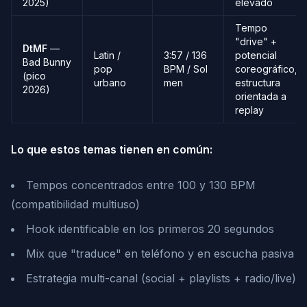
2025)
elevado
Tempo
"drive" +
DtMF
—
Latin /
3:57 / 136
potencial
Bad Bunny
pop
BPM / Sol
coreográfico,
(pico
urbano
men
estructura
2026)
orientada a
replay
Lo que estos temas tienen en común:
Tempos concentrados entre 100 y 130 BPM
(compatibilidad multiuso)
Hook identificable en los primeros 20 segundos
Mix que "traduce" en teléfono y en escucha pasiva
Estrategia multi-canal (social + playlists + radio/live)