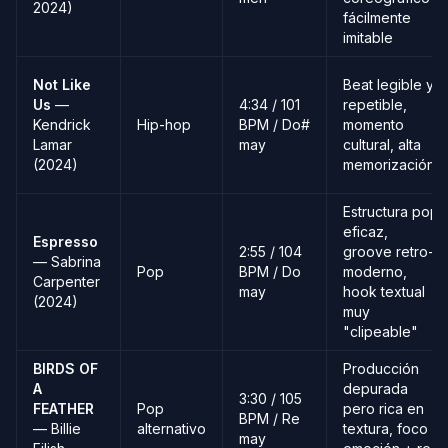
2024)
fácilmente
imitable
Not Like
Beat legible y
Us
—
4:34 / 101
repetible,
Kendrick
Hip-hop
BPM / Do#
momento
Lamar
may
cultural, alta
(2024)
memorización
Estructura pop
eficaz,
Espresso
2:55 / 104
groove retro-
— Sabrina
Pop
BPM / Do
moderno,
Carpenter
may
hook textual
(2024)
muy
"clipeable"
BIRDS OF
Producción
A
depurada
3:30 / 105
FEATHER
Pop
pero rica en
BPM / Re
— Billie
alternativo
textura, foco
may