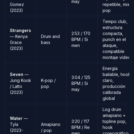
may
Gomez
repetible, mix
(2023)
pop
Tempo club,
estructura
Strangers
2:53 / 170
compacta,
— Kenya
Drum and
BPM / Si
punch en el
Grace
bass
men
ataque,
(2023)
compatible
montaje vídeo
Energía
Seven
—
bailable, hook
3:04 / 125
Jung Kook
K-pop /
claro,
BPM / Si
/ Latto
pop
producción
may
(2023)
calibrada
global
Log drum
amapiano +
Water
—
3:20 / 117
topline pop,
Tyla
Amapiano
BPM / Re
hook
(2023-
/ pop
men
coreográfico