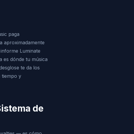
usic paga
ola aproximadamente
l informe Luminate
a es dónde tu música
desglose te da los
u tiempo y
Sistema de
royalties — es cómo