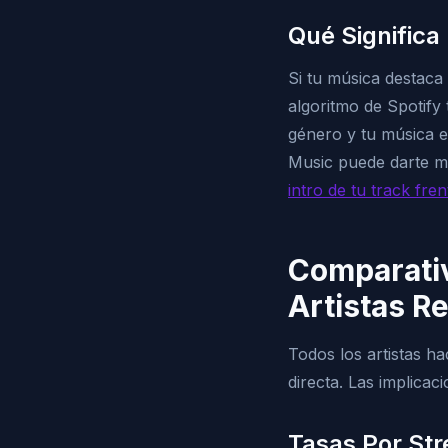
Qué Significa
Si tu música destaca
algoritmo de Spotify
género y tu música e
Music puede darte me
intro de tu track fre
Comparativ
Artistas R
Todos los artistas h
directa. Las implicac
Tasas Por St