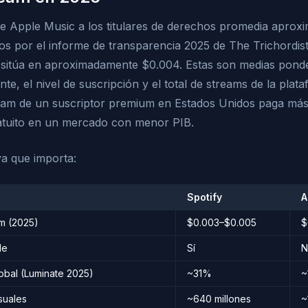
de Apple Music a los titulares de derechos promedia apro
s por el informe de transparencia 2025 de The Trichordist
e sitúa en aproximadamente $0.004. Estas son medias pond
nte, el nivel de suscripción y el total de streams de la pla
eam de un suscriptor premium en Estados Unidos paga más
ratuito en un mercado con menor PIB.
va que importa:
Spotify
A
m (2025)
$0.003–$0.005
$
le
Sí
N
obal (Luminate 2025)
~31%
~
suales
~640 millones
~