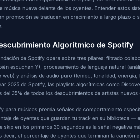
 música nueva delante de los oyentes. Entender estos sist
 en promoción se traducen en crecimiento a largo plazo o
.
escubrimiento Algorítmico de Spotify
dación de Spotify opera sobre tres pilares: filtrado colabo
én escuchan Y), procesamiento de lenguaje natural (anális
 web) y análisis de audio puro (tempo, tonalidad, energía, 
ear 2025 de Spotify, las playlists algorítmicas como Discov
del 35% de todos los descubrimientos de artistas nuevos 
ify para músicos premia señales de comportamiento específ
taje de oyentes que guardan tu track en su biblioteca — es
de skip en los primeros 30 segundos es la señal negativa má
 decir, el porcentaje de oyentes que terminan la canción e