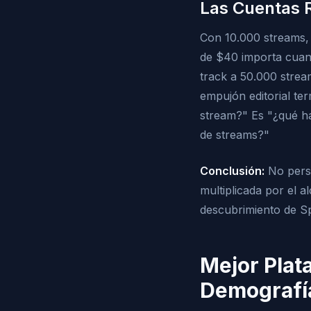
Las Cuentas 
Con 10.000 streams,
de $40 importa cuand
track a 50.000 stre
empujón editorial t
stream?" Es "¿qué ha
de streams?"
Conclusión:
No persi
multiplicada por el a
descubrimiento de Sp
Mejor Plat
Demografía