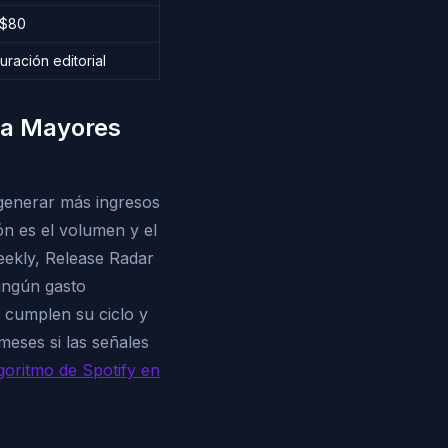
$80
uración editorial
ca Mayores
e generar más ingresos
ón es el volumen y el
eekly, Release Radar
ingún gasto
; cumplen su ciclo y
meses si las señales
lgoritmo de Spotify en