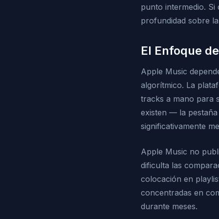
punto intermedio. Si
profundidad sobre l
El Enfoque d
Apple Music depende
algorítmico. La plat
tracks a mano para s
existen — la pestañ
significativamente m
Apple Music no publi
dificulta las compara
colocación en playli
concentradas en com
durante meses.