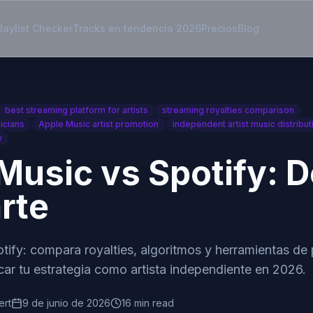
laylist Checker
Tracks en tendencia 2026
Precios
Blog
best streaming platform for artists
streaming royalties comparison
icians
Apple Music artist promotion
independent artist music distribut
y
Music vs Spotify: 
rte
tify: compara royalties, algoritmos y herramientas de
car tu estrategia como artista independiente en 2026.
ert
9 de junio de 2026
16 min read