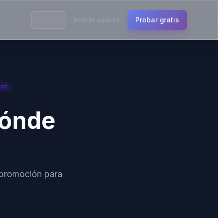
Iniciar sesión
Probar gratis
ion
Dónde
 promoción para