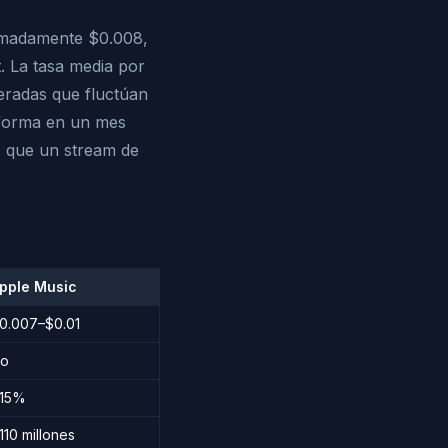
ximadamente $0.008,
. La tasa media por
eradas que fluctúan
taforma en un mes
 que un stream de
pple Music
0.007–$0.01
o
15%
110 millones