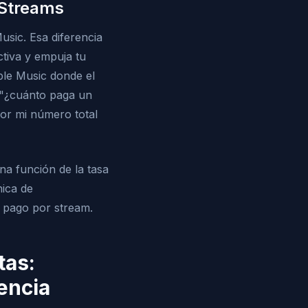
 Streams
sic. Esa diferencia
ctiva y empuja tu
ple Music donde el
 "¿cuánto paga un
por mi número total
na función de la tasa
nica de
 pago por stream.
tas:
encia