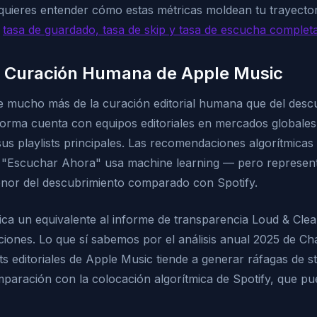
 quieres entender cómo estas métricas moldean tu trayector
a
tasa de guardado, tasa de skip y tasa de escucha complet
e Curación Humana de Apple Music
 mucho más de la curación editorial humana que del desc
aforma cuenta con equipos editoriales en mercados globale
us playlists principales. Las recomendaciones algorítmica
a "Escuchar Ahora" usa machine learning — pero represen
enor del descubrimiento comparado con Spotify.
ca un equivalente al informe de transparencia Loud & Clear
ciones. Lo que sí sabemos por el análisis anual 2025 de Ch
sts editoriales de Apple Music tiende a generar ráfagas de 
paración con la colocación algorítmica de Spotify, que p