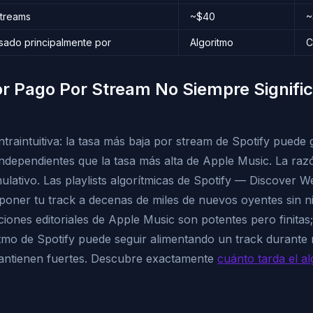
streams
~$40
~
sado principalmente por
Algoritmo
C
r Pago Por Stream No Siempre Signifi
ntraintuitiva: la tasa más baja por stream de Spotify pued
 independientes que la tasa más alta de Apple Music. La raz
lativo. Las playlists algorítmicas de Spotify — Discover W
oner tu track a decenas de miles de nuevos oyentes sin n
ciones editoriales de Apple Music son potentes pero finitas
ritmo de Spotify puede seguir alimentando un track durante 
ntienen fuertes. Descubre exactamente
cuánto tarda el a