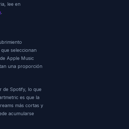
ia, lee en
a
.
ubrimiento
s que seleccionan
s de Apple Music
tan una proporción
 de Spotify, lo que
artmetric es que la
streams más cortas y
uede acumularse