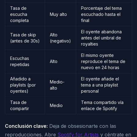
Tasa de
Porcentaje del tema
escucha
Muy alto
escuchado hasta el
completa
final
El oyente abandona
Tasa de skip
Alto
antes del umbral de
(antes de 30s)
(negativo)
royalties
El mismo oyente
Escuchas
Alto
reproduce el tema de
repetidas
nuevo en 24 horas
Añadido a
El oyente añade el
Medio-
playlists (por
tema a una playlist
alto
oyentes)
personal
Tasa de
Tema compartido vía
Medio
compartir
enlace de Spotify
Conclusión clave:
Deja de obsesionarte con las
reproducciones. Abre
Spotify for Artists
y céntrate en