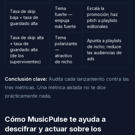
Tema
Escala la
Tasa de skip
fuerte —
promoción; haz
baja + tasa de
empuja
pitch a playlists
guardado alta
más fuerte
editoriales
Tasa de skip alta
Tema
Apunta a playlists
+ tasa de
polarizante
de nicho; reduce
guardado alta
—
las audiencias de
(de los
atractivo
ads
supervivientes)
de nicho
Conclusión clave:
Audita cada lanzamiento contra las
tres métricas. Una métrica aislada no te dice
prácticamente nada.
Cómo MusicPulse te ayuda a
descifrar y actuar sobre los