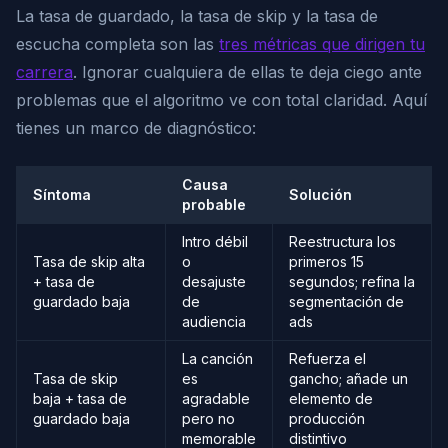
La tasa de guardado, la tasa de skip y la tasa de
escucha completa son las
tres métricas que dirigen tu
carrera
. Ignorar cualquiera de ellas te deja ciego ante
problemas que el algoritmo ve con total claridad. Aquí
tienes un marco de diagnóstico:
Causa
Síntoma
Solución
probable
Intro débil
Reestructura los
Tasa de skip alta
o
primeros 15
+ tasa de
desajuste
segundos; refina la
guardado baja
de
segmentación de
audiencia
ads
La canción
Refuerza el
Tasa de skip
es
gancho; añade un
baja + tasa de
agradable
elemento de
guardado baja
pero no
producción
memorable
distintivo