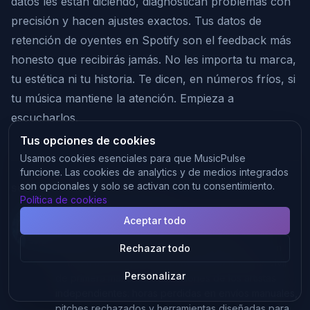
datos les están diciendo, diagnostican problemas con
precisión y hacen ajustes exactos. Tus datos de
retención de oyentes en Spotify son el feedback más
honesto que recibirás jamás. No les importa tu marca,
tu estética ni tu historia. Te dicen, en números fríos, si
tu música mantiene la atención. Empieza a
escucharlos.
Tus opciones de cookies
Usamos cookies esenciales para que MusicPulse
funcione. Las cookies de analytics y de medios integrados
son opcionales y solo se activan con tu consentimiento.
SOBRE EL AUTOR
Política de cookies
Pierre-Albert Benlolo
—
Fundador de MusicPulse
Aceptar todo
Pierre-Albert es un creador de productos y
productor musical con 10 años de experiencia en
Rechazar todo
house music y hip-hop. Fundó MusicPulse tras vivir
Personalizar
de primera mano las frustraciones de los artistas
independientes: horas perdidas en envíos manuales,
pitches rechazados y herramientas diseñadas para