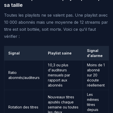
sa taille
Toutes les playlists ne se valent pas. Une playlist avec
10 000 abonnés mais une moyenne de 12 streams par
titre est soit bottée, soit morte. Voici ce qu'il faut
vérifier :
Signal
Signal
Playlist saine
d'alarme
1:0,3 ou plus
Moins de 1
d'auditeurs
abonné
Ratio
mensuels par
sur 20
abonnés/auditeurs
rapport aux
écoute
abonnés
réellement
Les
Nouveaux titres
mêmes
ajoutés chaque
titres
Rotation des titres
semaine ou toutes
depuis
les deux