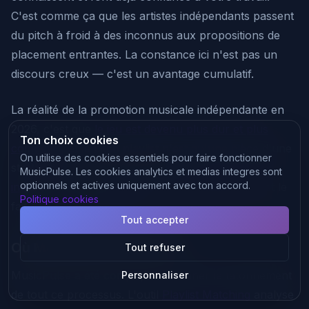
C'est comme ça que les artistes indépendants passent
du pitch à froid à des inconnus aux propositions de
placement entrantes. La constance ici n'est pas un
discours creux — c'est un avantage cumulatif.
La réalité de la promotion musicale indépendante en
2026, c'est que
le jeu est devenu plus dur et plus
Ton choix cookies
compétitif
, et le pitch playlist n'est qu'une pièce d'une
On utilise des cookies essentiels pour faire fonctionner
stratégie plus large qui inclut des
dépenses pub
MusicPulse. Les cookies analytics et medias integres sont
optionnels et actives uniquement avec ton accord.
intelligentes
, une
compréhension algorithmique
, et le
Politique cookies
fait de
bien timer sa sortie
.
Tout accepter
Où MusicPulse intervient
Tout refuser
MusicPulse a été conçu pour éliminer le tâtonnement
Personnaliser
de tout ce processus. L'outil
Playlist Matching
analyse