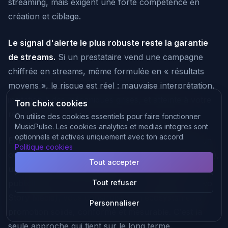
streaming, mais exigent une forte compétence en
création et ciblage.
Le signal d'alerte le plus robuste reste la garantie
de streams.
Si un prestataire vend une campagne
chiffrée en streams, même formulée en « résultats
moyens », le risque est réel : mauvaise interprétation,
incitation à des mécaniques grises, et atteinte à votre
Ton choix cookies
réputation.
On utilise des cookies essentiels pour faire fonctionner
MusicPulse. Les cookies analytics et medias integres sont
optionnels et actives uniquement avec ton accord.
En combinant le pitch Spotify for Artists (gratuit), un
Politique cookies
ou deux outils de pitching ciblé (Groover, SubmitHub),
Tout accepter
un diagnostic playlist (artist.tools) et une stratégie
publicitaire maîtrisée (Meta Ads via intellijend ou Two
Tout refuser
Story Media), vous construisez un écosystème de
Personnaliser
promotion solide, conforme et mesurable. C'est la
seule approche qui tient sur le long terme.