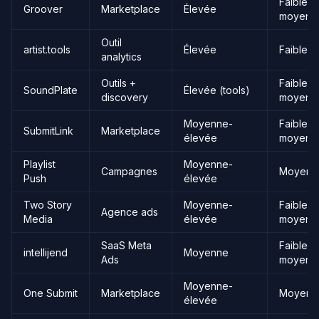
Faible-
Groover
Marketplace
Élevée
moyen
Outil
artist.tools
Élevée
Faible
analytics
Outils +
Faible-
SoundPlate
Élevée (tools)
discovery
moyen
Moyenne-
Faible-
SubmitLink
Marketplace
élevée
moyen
Playlist
Moyenne-
Campagnes
Moyen
Push
élevée
Two Story
Moyenne-
Faible-
Agence ads
Media
élevée
moyen
SaaS Meta
Faible-
intellijend
Moyenne
Ads
moyen
Moyenne-
One Submit
Marketplace
Moyen
élevée