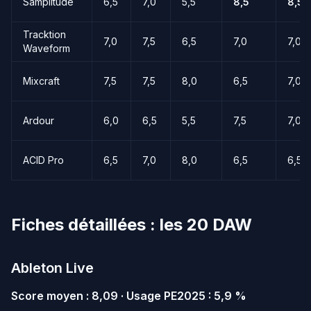
Samplitude
6,5
7,0
5,5
8,5
8,5
Tracktion
7,0
7,5
6,5
7,0
7,0
Waveform
Mixcraft
7,5
7,5
8,0
6,5
7,0
Ardour
6,0
6,5
5,5
7,5
7,0
ACID Pro
6,5
7,0
8,0
6,5
6,5
Fiches détaillées : les 20 DAW
Ableton Live
Score moyen : 8,09 · Usage PE2025 : 5,9 %