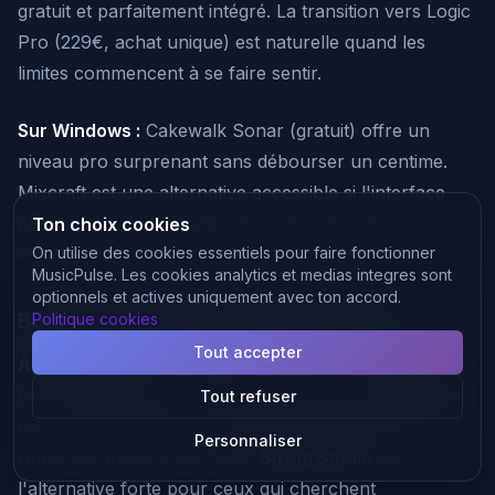
gratuit et parfaitement intégré. La transition vers Logic
Pro (229€, achat unique) est naturelle quand les
limites commencent à se faire sentir.
Sur Windows :
Cakewalk Sonar (gratuit) offre un
niveau pro surprenant sans débourser un centime.
Mixcraft est une alternative accessible si l'interface
plus guidée est souhaitée. Tracktion Waveform Free
Ton choix cookies
est la meilleure option gratuite multi-OS.
On utilise des cookies essentiels pour faire fonctionner
MusicPulse. Les cookies analytics et medias integres sont
optionnels et actives uniquement avec ton accord.
Beatmaker / producteur électronique
Politique cookies
Tout accepter
Ableton Live
reste la référence "clips + live/hybrid" —
Live 12 améliore sensiblement l'ergonomie.
FL Studio
Tout refuser
est ultra-compétitif en beatmaking grâce à son piano
Personnaliser
roll et ses mises à jour à vie.
Bitwig Studio
est
l'alternative forte pour ceux qui cherchent