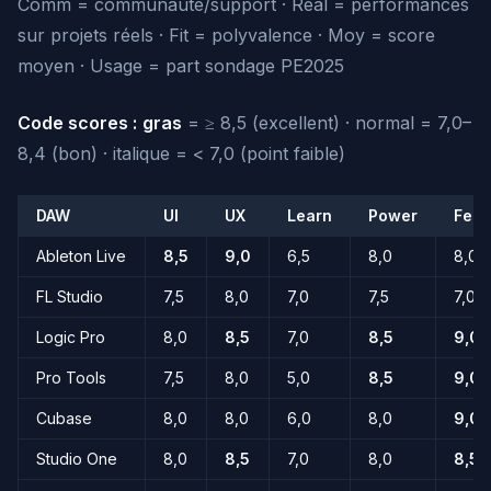
Comm = communauté/support · Real = performances
sur projets réels · Fit = polyvalence · Moy = score
moyen · Usage = part sondage PE2025
Code scores :
gras
= ≥ 8,5 (excellent) · normal = 7,0–
8,4 (bon) ·
italique
= < 7,0 (point faible)
DAW
UI
UX
Learn
Power
Feat
Ableton Live
8,5
9,0
6,5
8,0
8,0
FL Studio
7,5
8,0
7,0
7,5
7,0
Logic Pro
8,0
8,5
7,0
8,5
9,0
Pro Tools
7,5
8,0
5,0
8,5
9,0
Cubase
8,0
8,0
6,0
8,0
9,0
Studio One
8,0
8,5
7,0
8,0
8,5