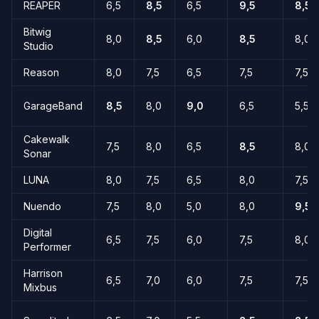
REAPER
6,5
8,5
6,5
9,5
8,5
Bitwig
8,0
8,5
6,0
8,5
8,0
Studio
Reason
8,0
7,5
6,5
7,5
7,5
GarageBand
8,5
8,0
9,0
6,5
5,5
Cakewalk
7,5
8,0
6,5
8,5
8,0
Sonar
LUNA
8,0
7,5
6,5
8,0
7,5
Nuendo
7,5
8,0
5,0
8,0
9,5
Digital
6,5
7,5
6,0
7,5
8,0
Performer
Harrison
6,5
7,0
6,0
7,5
7,5
Mixbus