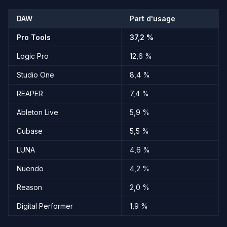
DAW
Part d'usage
Pro Tools
37,2 %
Logic Pro
12,6 %
Studio One
8,4 %
REAPER
7,4 %
Ableton Live
5,9 %
Cubase
5,5 %
LUNA
4,6 %
Nuendo
4,2 %
Reason
2,0 %
Digital Performer
1,9 %