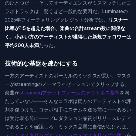
のひとつだ——そしてオーディエンスがミスマッチしたコ
ラボトラックは、驚くほど一般的な要因だ。Luminateの
2025年フィーチャリングクレジット分析では、
リスナー
比率が1:5を超えた場合、楽曲の合計stream数に関係な
く、小さい方のアーティストが獲得した新規フォロワーは
平均200人未満
だった。
技術的な基盤を疎かにする
一方のアーティストのボーカルのミックスが悪い、マスタ
ーがstreamingのノーマライゼーションでクリップする、
楽曲が
streamingプラットフォームのラウドネス基準
を満
たしていない——そんなコラボは両方のアーティストの評
判を傷つける。コラボ相手にステムを送る前に——あるい
は受け取る前に——プロダクション品質がリリースレディ
であることを確認しろ。ミックス品質に自信がなければ、
ステムマスタリングとフルミックスマスタリングの違い
を