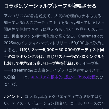
コラボはソーシャルプルーフを増幅させる
アルゴリズムの話を超えて、人間の心理的な要素もある。
知っている2人のアーティスト（あるいは知っている1人＋
関連性で信頼できそうに見えるもう1人）を見たリスナー
は、再生ボタンを押す可能性が高くなる。Chartmetricの
2025年のインディペンデントリリース50,000曲の分析に
よると、
月間リスナー5,000〜50,000のアーティスト同
士のコラボシングルは、同じリスナー帯のソロシングルと
比較して平均28%高いセーブ率を記録した
。セーブ率
——streaming後に楽曲をライブラリに保存するリスナー
の割合——は、
キャリアを根本的に動かす3つの指標
のひ
とつだ。
ポイント：
コラボは単なるクリエイティブな選択ではな
い。ディストリビューション戦略だ。コラボリリースのた