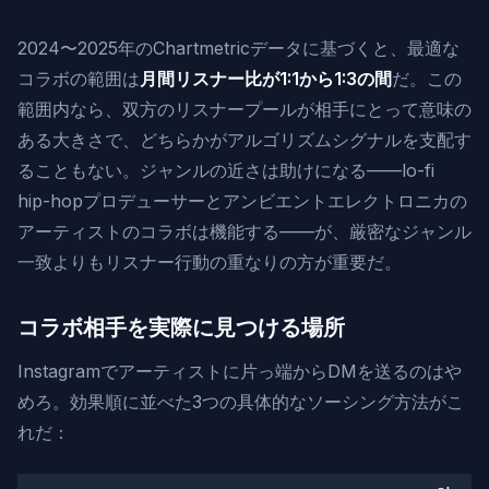
2024〜2025年のChartmetricデータに基づくと、最適な
コラボの範囲は
月間リスナー比が1:1から1:3の間
だ。この
範囲内なら、双方のリスナープールが相手にとって意味の
ある大きさで、どちらかがアルゴリズムシグナルを支配す
ることもない。ジャンルの近さは助けになる——lo-fi
hip-hopプロデューサーとアンビエントエレクトロニカの
アーティストのコラボは機能する——が、厳密なジャンル
一致よりもリスナー行動の重なりの方が重要だ。
コラボ相手を実際に見つける場所
Instagramでアーティストに片っ端からDMを送るのはや
めろ。効果順に並べた3つの具体的なソーシング方法がこ
れだ：