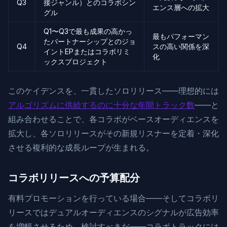
Q3
接ジャンル）とのコラボシン
エンス層への拡大
グル
Q1〜Q3で最も成果の高かっ
最もパフォーマン
たパートナーシップとのジョ
Q4
スの高い関係を深
イントEPまたはコラボリミ
化
ックスプロジェクト
このケイデンスを、一貫したソロリリース——理想的には
アルゴリズムに供給するのに十分な年間トラック数
——と
組み合わせることで、各コラボがベースオーディエンスを
拡大し、各ソロリリースがその新規リスナーを定着・深化
させる複利的な成長ループが生まれる。
コラボリリースへの予算配分
有料プロモーションを行っている場合——そしてコラボリ
リースではデュアルオーディエンスのシグナルが広告効率
を増幅させるため、検討すべきだ——コラボトラックには