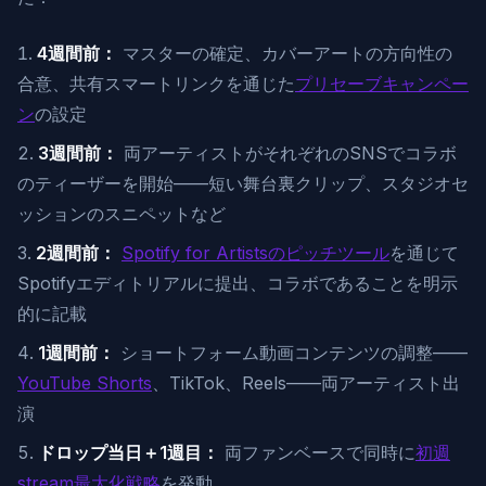
4週間前：
マスターの確定、カバーアートの方向性の
合意、共有スマートリンクを通じた
プリセーブキャンペー
ン
の設定
3週間前：
両アーティストがそれぞれのSNSでコラボ
のティーザーを開始——短い舞台裏クリップ、スタジオセ
ッションのスニペットなど
2週間前：
Spotify for Artistsのピッチツール
を通じて
Spotifyエディトリアルに提出、コラボであることを明示
的に記載
1週間前：
ショートフォーム動画コンテンツの調整——
YouTube Shorts
、TikTok、Reels——両アーティスト出
演
ドロップ当日＋1週目：
両ファンベースで同時に
初週
stream最大化戦略
を発動