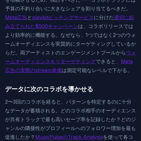
予算の不釣り合いに大きなシェアを割り当てるべきだ。
Meta広告
と
playlistピッチングサービス
に分けた
適切に組
み立てられた$500キャンペーン
は、コラボリリースでは
より効率的に機能する。なぜなら、1つではなく2つのウォ
ームオーディエンスを実質的にターゲティングしているか
らだ。両アーティストのエンゲージメントプールから
ウォ
ームオーディエンスをリターゲティング
できると、
Meta
広告の実際のstream単価
は測定可能なレベルで下がる。
データに次のコラボを導かせる
2〜3回のコラボを経ると、パターンを特定するのに十分
なデータが蓄積される。どのコラボ相手のオーディエンス
が共有トラックで最も高いセーブ率を記録したか？どのジ
ャンルの隣接性がプロフィールへのフォロワー増加を最も
促進したか？
MusicPulseのTrack Analysis
を使って各コ