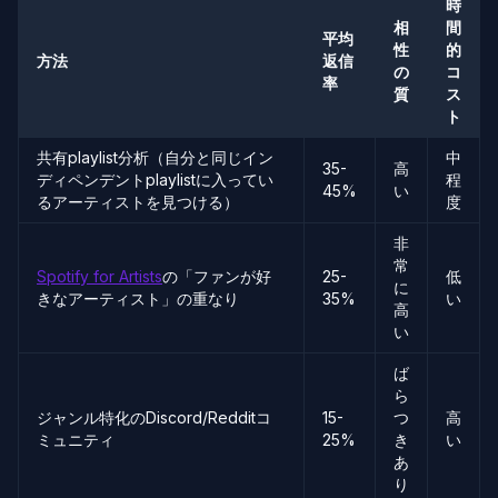
時
相
間
平均
性
的
方法
返信
の
コ
率
質
ス
ト
共有playlist分析（自分と同じイン
中
35-
高
ディペンデントplaylistに入ってい
程
45%
い
るアーティストを見つける）
度
非
常
Spotify for Artists
の「ファンが好
25-
低
に
きなアーティスト」の重なり
35%
い
高
い
ば
ら
ジャンル特化のDiscord/Redditコ
15-
つ
高
ミュニティ
25%
き
い
あ
り