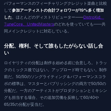
パフォーマンスのフィーチャリングクレジット楽曲と比較
して
参加アーティストの合計フォロワーが19%多く増加
した
。ほとんどのディストリビューター——
DistroKid、
TuneCore、UnitedMasters
のどれを使っていても——共
同メインクレジットに対応している。
分配、権利、そして誰もしたがらない話し合
い
ロイヤリティの分配は
制作を始める前に
合意しろ。トラッ
クのミックス後ではない。アップロード時でもない。制作
前だ。50/50のソングライティング＆パフォーマンスコラ
ボの標準は、マスターとパブリッシングの両方で50/50の
分配だ。一方のアーティストがプロダクションとミキシン
グも担当する場合、その追加労働を反映して60/40や
65/35の分配が妥当だ。