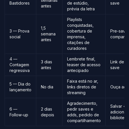
semanas
Bastidores
de estúdio,
save
antes
prévia da letra
Playlists
conquistadas,
1,5
3 — Prova
cobertura de
Pre-save
semana
social
imprensa,
compartil
antes
citações de
curadores
4 —
Lembrete final,
3 dias
Link de p
Contagem
teaser de acesso
antes
save
regressiva
antecipado
Faixa está no ar,
5 — Dia do
No dia
links diretos de
Ouça ago
lançamento
streaming
Agradecimento,
Salvar +
6 —
2 dias
pedir saves e
adicionar
Follow-up
depois
adds, pedido de
biblioteca
compartilhamento