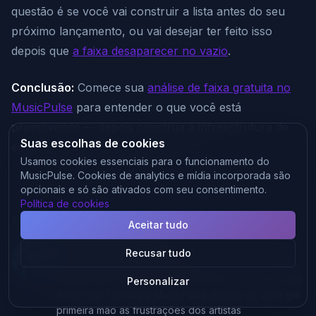
questão é se você vai construir a lista antes do seu
próximo lançamento, ou vai desejar ter feito isso
depois que
a faixa desaparecer no vazio
.
Conclusão:
Comece sua
análise de faixa gratuita no
MusicPulse
para entender o que você está
promovendo — depois construa a infraestrutura de
Suas escolhas de cookies
email para promover do jeito certo.
Usamos cookies essenciais para o funcionamento do
MusicPulse. Cookies de analytics e mídia incorporada são
opcionais e só são ativados com seu consentimento.
Política de cookies
SOBRE O AUTOR
Aceitar tudo
Pierre-Albert Benlolo
—
Fundador do MusicPulse
Recusar tudo
Pierre-Albert é um criador de produtos e produtor
musical com 10 anos de experiência em house music
Personalizar
e hip-hop. Fundou o MusicPulse depois de viver em
primeira mão as frustrações dos artistas