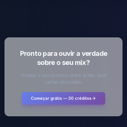
Pronto para ouvir a verdade
sobre o seu mix?
Analise o seu primeiro track grátis. Sem
cartão de crédito.
Começar grátis — 30 créditos