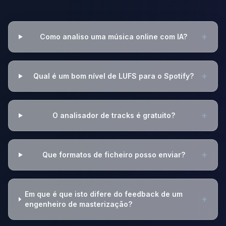
+
Como analiso uma música online com IA?
+
Qual é um bom nível de LUFS para o Spotify?
+
O analisador de tracks é gratuito?
+
Que formatos de ficheiro posso enviar?
Em que é que isto difere do feedback de um
+
engenheiro de masterização?