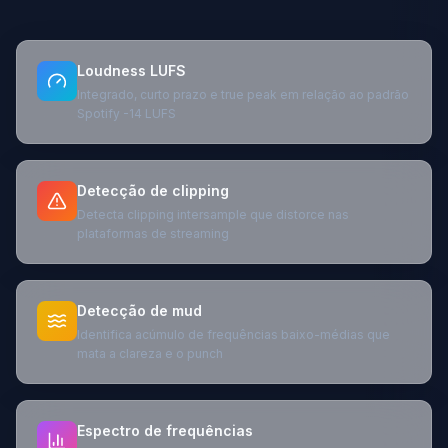
Loudness LUFS
Integrado, curto prazo e true peak em relação ao padrão
Spotify -14 LUFS
Detecção de clipping
Detecta clipping intersample que distorce nas
plataformas de streaming
Detecção de mud
Identifica acúmulo de frequências baixo-médias que
mata a clareza e o punch
Espectro de frequências