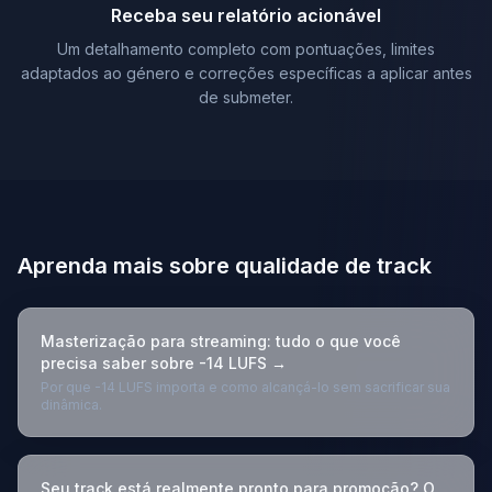
Receba seu relatório acionável
Um detalhamento completo com pontuações, limites
adaptados ao género e correções específicas a aplicar antes
de submeter.
Aprenda mais sobre qualidade de track
Masterização para streaming: tudo o que você
precisa saber sobre -14 LUFS →
Por que -14 LUFS importa e como alcançá-lo sem sacrificar sua
dinâmica.
Seu track está realmente pronto para promoção? O