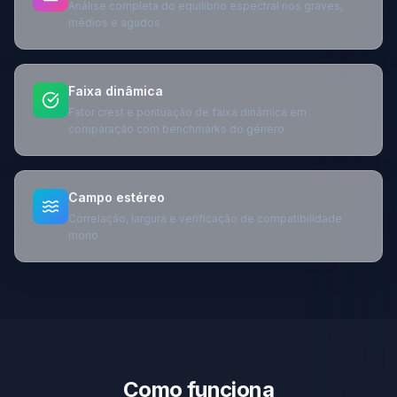
Análise completa do equilíbrio espectral nos graves,
médios e agudos
Faixa dinâmica
Fator crest e pontuação de faixa dinâmica em
comparação com benchmarks do género
Campo estéreo
Correlação, largura e verificação de compatibilidade
mono
Como funciona