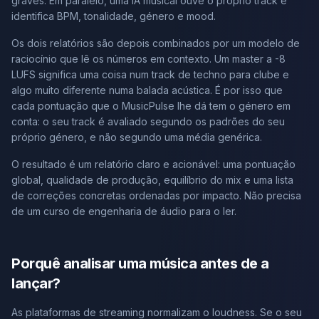
graves. Em paralelo, uma IA musical ouve o próprio track e
identifica BPM, tonalidade, género e mood.
Os dois relatórios são depois combinados por um modelo de
raciocínio que lê os números em contexto. Um master a -8
LUFS significa uma coisa num track de techno para clube e
algo muito diferente numa balada acústica. É por isso que
cada pontuação que o MusicPulse lhe dá tem o género em
conta: o seu track é avaliado segundo os padrões do seu
próprio género, e não segundo uma média genérica.
O resultado é um relatório claro e acionável: uma pontuação
global, qualidade de produção, equilíbrio do mix e uma lista
de correções concretas ordenadas por impacto. Não precisa
de um curso de engenharia de áudio para o ler.
Porquê analisar uma música antes de a
lançar?
As plataformas de streaming normalizam o loudness. Se o seu