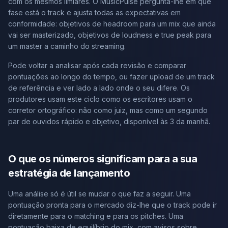
com os mesmos limiares. O MusicPulse pergunta-lhe em que
fase está o track e ajusta todas as expectativas em
conformidade: objetivos de headroom para um mix que ainda
vai ser masterizado, objetivos de loudness e true peak para
um master a caminho do streaming.
Pode voltar a analisar após cada revisão e comparar
pontuações ao longo do tempo, ou fazer upload de um track
de referência e ver lado a lado onde o seu difere. Os
produtores usam este ciclo como os escritores usam o
corretor ortográfico: não como juiz, mas como um segundo
par de ouvidos rápido e objetivo, disponível às 3 da manhã.
O que os números significam para a sua
estratégia de lançamento
Uma análise só é útil se mudar o que faz a seguir. Uma
pontuação pronta para o mercado diz-lhe que o track pode ir
diretamente para o matching e para os pitches. Uma
pontuação baixa de equilíbrio do mix, com avisos sobre