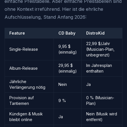
einfache Preistabelle. Aber einfache Preistabellen sind
ohne Kontext irreführend. Hier ist die ehrliche
Aufschlüsselung, Stand Anfang 2026:
Feature
CD Baby
DistroKid
22,99 $/Jahr
9,95 $
Single-Release
(Musician-Plan,
(einmalig)
unbegrenzt)
29,95 $
Im Jahresplan
Album-Release
(einmalig)
enthalten
Jährliche
Nein
Ja
Verlängerung nötig
Provision auf
0 % (Musician-
9 %
Tantiemen
Plan)
Kündigen & Musik
Nein (Musik wird
Ja
bleibt online
entfernt)