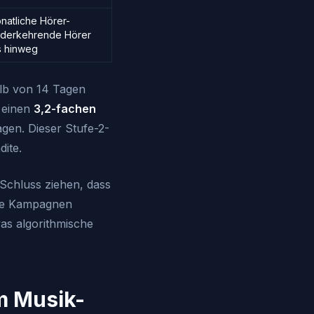
natliche Hörer-
ederkehrende Hörer
s hinweg
alb von 14 Tagen
t einen
3,2-fachen
gen. Dieser Stufe-2-
dite.
 Schluss ziehen, dass
che Kampagnen
was algorithmische
m Musik-