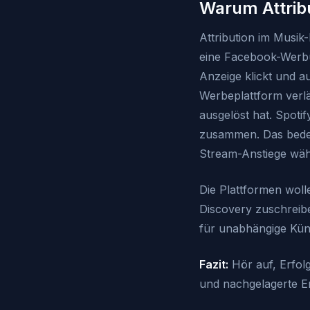
Warum Attribu
Attribution im Musik
eine Facebook-Werbun
Anzeige klickt und au
Werbeplattform verlä
ausgelöst hat. Spotif
zusammen. Das bedeute
Stream-Anstiege wäh
Die Plattformen wolle
Discovery zuschreibe
für unabhängige Kün
Fazit:
Hör auf, Erfol
und nachgelagerte En