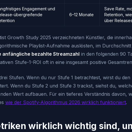
angfristiges Engagement und
Save Rate, mo
elease-übergreifende
6–12 Monate
Retention, wi
etention
über Release
tist Growth Study 2025 verzeichneten Künstler, die innerh
gorithmische Playlist-Aufnahme auslösten, im Durchschnit
re anfängliche bezahlte Streamzahl
in den folgenden 90 Ta
tiven Stufe-1-ROI oft in eine insgesamt positive Gesamtren
rei Stufen. Wenn du nur Stufe 1 betrachtest, wirst du den
ert. Wenn du Stufe 2 und Stufe 3 trackst, siehst du, wel
enden Wert aufbauen. Für ein tieferes Verständnis davon, 
ies
wie der Spotify-Algorithmus 2026 wirklich funktioniert
.
riken wirklich wichtig sind, u