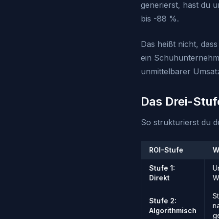
generierst, hast du 
bis -88 %.
Das heißt nicht, das
ein Schuhunternehme
unmittelbarer Umsatz
Das Drei-Stu
So strukturierst du 
ROI-Stufe
W
Stufe 1:
U
Direkt
W
S
Stufe 2:
n
Algorithmisch
g