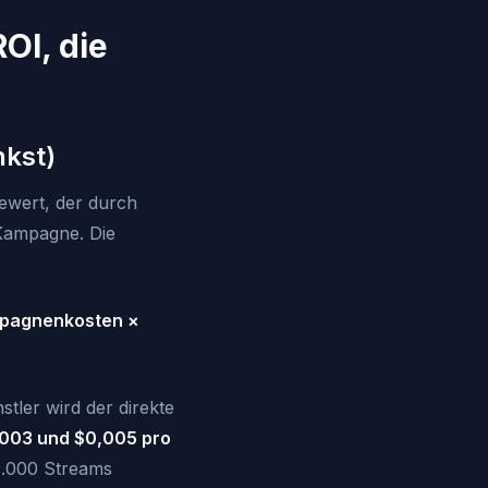
OI, die
nkst)
ewert, der durch
 Kampagne. Die
mpagnenkosten ×
tler wird der direkte
003 und $0,005 pro
0.000 Streams