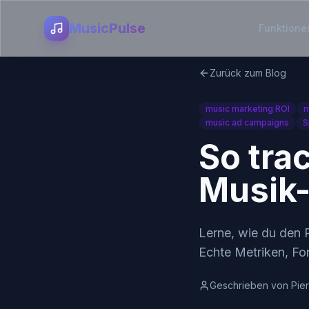
MusicPulse
Funktione
Zurück zum Blog
music marketing ROI
m
music ad campaigns
S
So tra
Musik
Lerne, wie du den 
Echte Metriken, Fo
Geschrieben von
Pier