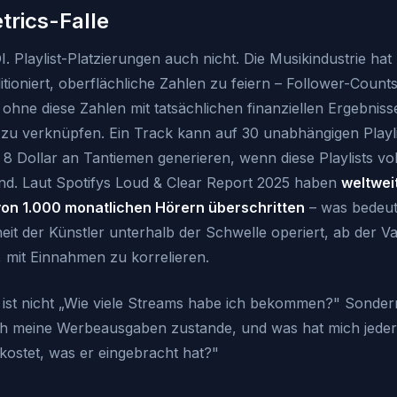
trics-Falle
I. Playlist-Platzierungen auch nicht. Die Musikindustrie ha
itioniert, oberflächliche Zahlen zu feiern – Follower-Coun
– ohne diese Zahlen mit tatsächlichen finanziellen Ergebnis
n zu verknüpfen. Ein Track kann auf 30 unabhängigen Playl
8 Dollar an Tantiemen generieren, wenn diese Playlists voll
nd. Laut Spotifys Loud & Clear Report 2025 haben
weltweit
von 1.000 monatlichen Hörern überschritten
– was bedeute
t der Künstler unterhalb der Schwelle operiert, ab der Va
 mit Einnahmen zu korrelieren.
e ist nicht „Wie viele Streams habe ich bekommen?" Sondern
 meine Werbeausgaben zustande, und was hat mich jeder 
kostet, was er eingebracht hat?"