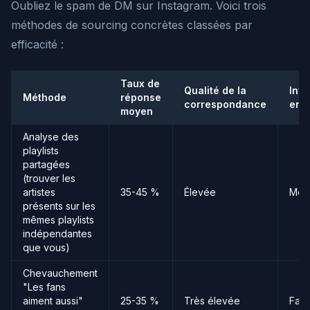
Oubliez le spam de DM sur Instagram. Voici trois
méthodes de sourcing concrètes classées par
efficacité :
Taux de
Qualité de la
Inv
Méthode
réponse
correspondance
en 
moyen
Analyse des
playlists
partagées
(trouver les
artistes
35-45 %
Élevée
Moy
présents sur les
mêmes playlists
indépendantes
que vous)
Chevauchement
"Les fans
aiment aussi"
25-35 %
Très élevée
Faib