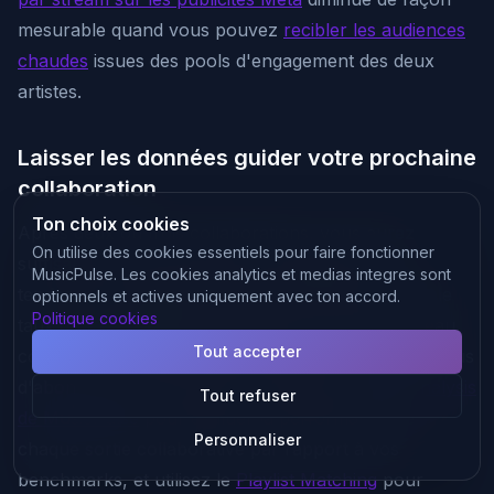
mesurable quand vous pouvez
recibler les audiences
chaudes
issues des pools d'engagement des deux
artistes.
Laisser les données guider votre prochaine
collaboration
Ton choix cookies
Après deux ou trois collaborations, vous aurez
On utilise des cookies essentiels pour faire fonctionner
suffisamment de données pour identifier des
MusicPulse. Les cookies analytics et medias integres sont
tendances. L'audience de quel collaborateur avait le
optionnels et actives uniquement avec ton accord.
Politique cookies
taux de sauvegarde le plus élevé sur votre morceau
Tout accepter
commun ? Quelle adjacence de genre a généré le plus
d'abonnés vers votre profil ? Utilisez le
Track Analysis
Tout refuser
de MusicPulse
pour évaluer la performance de
Personnaliser
chaque sortie collaborative par rapport à vos
benchmarks, et utilisez le
Playlist Matching
pour