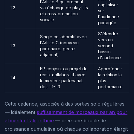
l'Artiste B qui promeut
capitaliser
T2
via échange de playlists
sur
et cross-promotion
l'audience
sociale
partagée
S'étendre
Single collaboratif avec
vers un
l'Artiste C (nouveau
T3
second
partenaire, genre
bassin
adjacent)
d'audience
EP conjoint ou projet de
Approfondir
remix collaboratif avec
la relation la
T4
le meilleur partenariat
plus
des T1-T3
performante
Cette cadence, associée à des sorties solo régulières
— idéalement
suffisamment de morceaux par an pour
alimenter l'algorithme
— crée une boucle de
croissance cumulative où chaque collaboration élargit