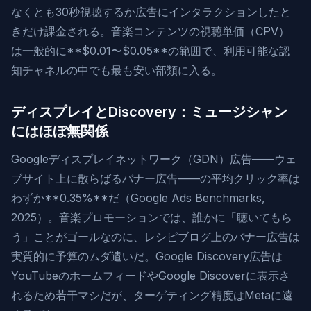
なくとも30秒視聴するか広告にインタラクションしたと
きだけ課金される。音楽コンテンツの視聴単価（CPV）
は一般的に**$0.01〜$0.05**の範囲で、利用可能な認
知チャネルの中でも最も安い部類に入る。
ディスプレイとDiscovery：ミュージシャン
にはほぼ無関係
Googleディスプレイネットワーク（GDN）広告——ウェ
ブサイト上に散らばるバナー広告——の平均クリック率は
わずか**0.35%**だ（Google Ads Benchmarks,
2025）。音楽プロモーションでは、誰かに「聴いてもら
う」ことがゴールなのに、レシピブログ上のバナー広告は
実質的に予算のムダ遣いだ。Google Discovery広告は
YouTubeのホームフィードやGoogle Discoverに表示さ
れるため若干マシだが、ターゲティング精度はMetaに遠