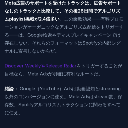
Meta広告のサポートを受けたトラックは、広告サポート
なしのトラックと比較して、その後28日間でアルゴリズ
ムplaylist掲載が2.4倍多い
。この乗数効果——有料プロモ
ーションがオーガニックなアルゴリズム配信をトリガーす
る——は、Google検索やディスプレイキャンペーンでは
存在しない。それらのフォーマットはSpotifyの内部シグ
ナルに寄与しないからだ。
Discover WeeklyやRelease Radar
をトリガーすることが
目標なら、Meta Adsが明確に有利なルートだ。
結論：
Google（YouTube）Adsは動画認知とstreaming
以外のコンバージョンに使え。Meta Adsはstream数、保
存数、Spotifyアルゴリズムトラクションに関わるすべて
に使え。