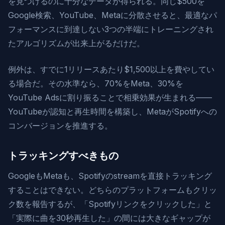
を見つけるのに十分なデータが得られる。同じ$500を
Google検索、YouTube、Metaに分散させると、最適なパ
フォーマンスに到達しない3つの半端にトレーニングされ
たアルゴリズムが出来上がるだけだ。
例外は、すでに1リリースあたり$1,500以上を費やしてい
る場合だ。その水準なら、70%をMeta、30%を
YouTube Adsに割り振ることで相乗効果が生まれる——
YouTubeが認知と再生時間を構築し、MetaがSpotifyへの
コンバージョンを推進する。
トラッキングすべきもの
GoogleもMetaも、Spotifyのstreamを直接トラッキング
することはできない。どちらのプラットフォームもクリッ
ク数を報告するが、「Spotifyリンクをクリックした」と
「実際に曲を30秒再生した」の間には大きなギャップが