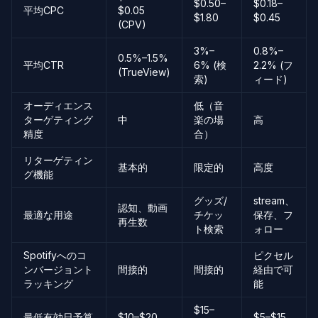
$0.50–
$0.18–
平均CPC
$0.05
$1.80
$0.45
(CPV)
3%–
0.8%–
0.5%–1.5%
平均CTR
6% (検
2.2% (フ
(TrueView)
索)
ィード)
オーディエンス
低（音
ターゲティング
中
楽の場
高
精度
合）
リターゲティン
基本的
限定的
高度
グ機能
グッズ/
stream、
認知、動画
最適な用途
チケッ
保存、フ
再生数
ト検索
ォロー
Spotifyへのコ
ピクセル
ンバージョント
間接的
間接的
経由で可
ラッキング
能
$15–
最低有効日予算
$10–$20
$5–$15