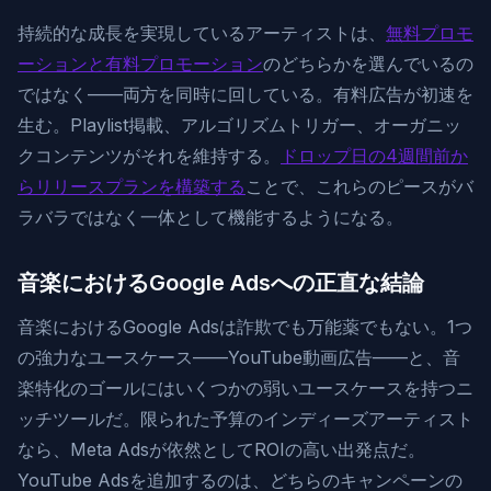
持続的な成長を実現しているアーティストは、
無料プロモ
ーションと有料プロモーション
のどちらかを選んでいるの
ではなく——両方を同時に回している。有料広告が初速を
生む。Playlist掲載、アルゴリズムトリガー、オーガニッ
クコンテンツがそれを維持する。
ドロップ日の4週間前か
らリリースプランを構築する
ことで、これらのピースがバ
ラバラではなく一体として機能するようになる。
音楽におけるGoogle Adsへの正直な結論
音楽におけるGoogle Adsは詐欺でも万能薬でもない。1つ
の強力なユースケース——YouTube動画広告——と、音
楽特化のゴールにはいくつかの弱いユースケースを持つニ
ッチツールだ。限られた予算のインディーズアーティスト
なら、Meta Adsが依然としてROIの高い出発点だ。
YouTube Adsを追加するのは、どちらのキャンペーンの