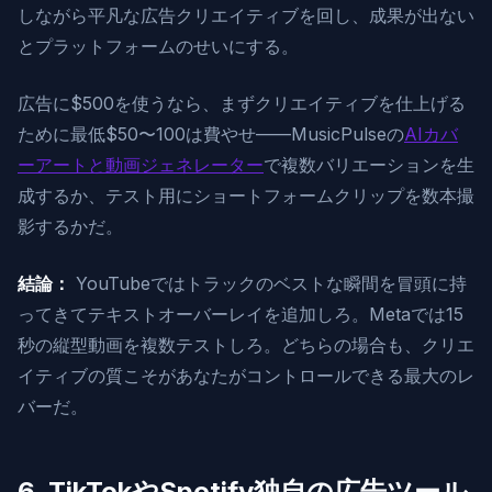
しながら平凡な広告クリエイティブを回し、成果が出ない
とプラットフォームのせいにする。
広告に$500を使うなら、まずクリエイティブを仕上げる
ために最低$50〜100は費やせ——MusicPulseの
AIカバ
ーアートと動画ジェネレーター
で複数バリエーションを生
成するか、テスト用にショートフォームクリップを数本撮
影するかだ。
結論：
YouTubeではトラックのベストな瞬間を冒頭に持
ってきてテキストオーバーレイを追加しろ。Metaでは15
秒の縦型動画を複数テストしろ。どちらの場合も、クリエ
イティブの質こそがあなたがコントロールできる最大のレ
バーだ。
6. TikTokやSpotify独自の広告ツール