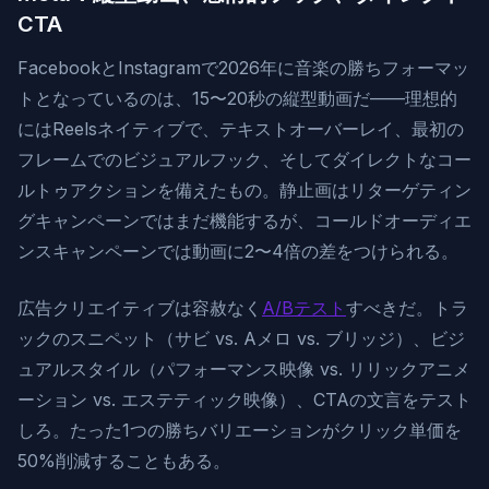
CTA
FacebookとInstagramで2026年に音楽の勝ちフォーマッ
トとなっているのは、15〜20秒の縦型動画だ——理想的
にはReelsネイティブで、テキストオーバーレイ、最初の
フレームでのビジュアルフック、そしてダイレクトなコー
ルトゥアクションを備えたもの。静止画はリターゲティン
グキャンペーンではまだ機能するが、コールドオーディエ
ンスキャンペーンでは動画に2〜4倍の差をつけられる。
広告クリエイティブは容赦なく
A/Bテスト
すべきだ。トラ
ックのスニペット（サビ vs. Aメロ vs. ブリッジ）、ビジ
ュアルスタイル（パフォーマンス映像 vs. リリックアニメ
ーション vs. エステティック映像）、CTAの文言をテスト
しろ。たった1つの勝ちバリエーションがクリック単価を
50%削減することもある。