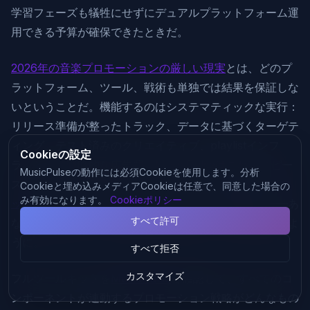
学習フェーズも犠牲にせずにデュアルプラットフォーム運
用できる予算が確保できたときだ。
2026年の音楽プロモーションの厳しい現実
とは、どのプ
ラットフォーム、ツール、戦術も単独では結果を保証しな
いということだ。機能するのはシステマティックな実行：
リリース準備が整ったトラック、データに基づくターゲテ
ィング、テスト済みのクリエイティブ、playlistインフ
Cookieの設定
ラ、そして戦略的な広告費。MusicPulseはこれらのピー
MusicPulseの動作には必須Cookieを使用します。分析
スをつなぐために存在する——
トラック分析
や
playlistマ
Cookieと埋め込みメディアCookieは任意で、同意した場合の
み有効になります。
Cookieポリシー
ッチング
からビジュアルアセット、ピッチ生成まで——あ
すべて許可
なたの広告予算が、増幅する価値のあるものを増幅するよ
うに。
すべて拒否
カスタマイズ
フルツールキットを
MusicPulse
で確認して、すべてのコ
ンポーネントが連動するプロモーション戦略がどんなもの