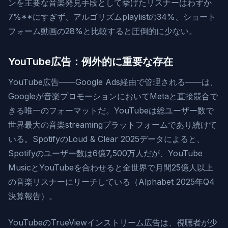
ンを主要な音楽発見手段として挙げたリスナーはわずか
7%**にすぎず、アルゴリズムplaylistの34%、ショート
フォーム動画の28%と比較すると圧倒的に少ない。
YouTube広告：例外的に重要な存在
YouTube広告——Google Ads経由で管理される——は、
Googleが音楽プロモーションにおいてMetaと直接競合で
きる唯一のフォーマットだ。YouTubeは総ユーザー数で
世界最大の音楽streamingプラットフォームであり続けて
いる。SpotifyのLoud & Clear 2025データによると、
Spotifyのユーザー数は6億7,500万人だが、YouTube
MusicとYouTubeを合わせると全世界で月間25億人以上
の音楽リスナーにリーチしている（Alphabet 2025年Q4
決算報告）。
YouTubeのTrueViewインストリーム広告は、視聴者が少