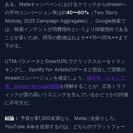
ある。Metaキャンペーンにおけるクリックからstreamへ
の平均コンバージョン率は約
40〜60%
（Two Story
Melody, 2025 Campaign Aggregates）。Google検索で
は、検索インテントが消費指向というより情報指向である
ことが多いため、同等の数値はおよそ**15〜25%**まで
下がる。
UTMパラメータとSmartURLでクリックスルーをトラッ
キングし、Spotify for Artistsのデータと照合して実際の
streamコンバージョンを推定しよう。
保存率、スキップ
率、stream-through指標
を理解することが、広告トラフ
ィックが質の高いリスニングを生んでいるかどうかの評価
に不可欠だ。
結論：
予算が$1,000未満なら、Metaに全振りしろ。
YouTube Adsを追加するのは、どちらのプラットフォー