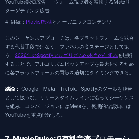
YouTube認知広告 ＋ ウォーム視聴者を転換するMetaリ
ターゲティング広告
継続：
Playlist投稿
とオーガニックコンテンツ
このシーケンスアプローチは、各プラットフォームを競合
する代替手段ではなく、ファネルの各ステージとして扱
う。
2026年のSpotifyアルゴリズムの本当の仕組み
を理解
することで、アルゴリズムピックアップを最大化するため
に各プラットフォームの貢献を適切にタイミングできる。
結論：
Google、Meta、TikTok、Spotifyのツールを競合
として扱うな。リリースタイムラインに沿ってシーケンス
を組み、コンバージョンにはMetaを、長期的な認知には
YouTubeを重点配分しろ。
7. MusicPulseで有料音楽プロモーシ