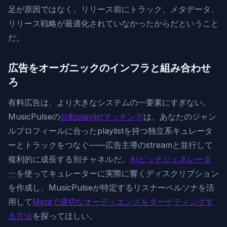
足が原因ではなく、リリース前にトラック、メタデータ、
リリース戦略が最適化されていなかったからだということ
だ。
広告をオーガニックのインフラと組み合わせ
ろ
有料広告は、より大きなシステムの一要素にすぎない。
MusicPulseの
自動playlistマッチング
は、あなたのジャン
ルプロフィールに合ったplaylistを持つ独立系キュレータ
ーとトラックをつなぐ——広告主導のstreamと並行して
複利的に成長する別チャネルだ。
AIピッチジェネレータ
ー
を使ってキュレーターに実際に響くディスクリプション
を作成し、MusicPulseが特定するリスナーペルソナを活
用して
Metaで適切なオーディエンスをターゲティングす
る方法
を探ってほしい。