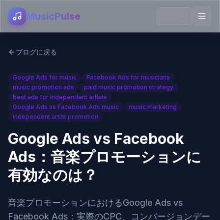
MusicPulse
ブログに戻る
Google Ads for music
Facebook Ads for musicians
music promotion ads
paid music promotion strategy
best ads for independent artists
Google Ads vs Facebook Ads music
music marketing
independent artist promotion
Google Ads vs Facebook
Ads：音楽プロモーションに
有効なのは？
音楽プロモーションにおけるGoogle Ads vs
Facebook Ads：実際のCPC、コンバージョンデー