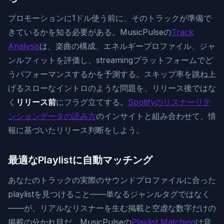
プロモーションに1ドル使う前に、そのトラックが準備で
きているかを知る必要がある。MusicPulseの
Track
Analysis
は、楽曲の構成、エネルギープロファイル、ジャ
ンルフィットを評価し、streamingプラットフォームでど
うパフォーマンスするかを予測する。スキップ率を跳ね上
げるスローなイントロのような問題を、リリース後ではな
く
リリース前
にフラグ立てする。
Spotifyのリスナーリテ
ンションデータの読み方
のインサイトと組み合わせて、情
報に基づいたリリース判断をしよう。
最適なPlaylistに自動マッチング
あなたのトラックの実際のサウンドプロファイルに合った
playlistを見つけること——単なるジャンルタグではなく
——が、リアルなリスナーを生む掲載と空虚な数字だけの
掲載の分かれ目だ。MusicPulseの
Playlist Matching
は音