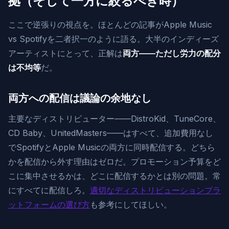
拠（そして一方に絞るべき時）
ここで逆張りの視点を。ほとんどの記事がApple Music
vs Spotifyを二者択一のように語る。大半のインディーズ
アーティストにとって、正解は
両方——ただし労力の配分
は不均等
だ。
両方への配信は議論の余地なし
主要なディストリビューター——DistroKid、TuneCore、
CD Baby、UnitedMasters——はすべて、追加費用なし
でSpotifyとApple Musicの両方に同時配信する。どちら
かを配信から外す理由はゼロだ。プロモーション予算をど
こに集中させるかは、どこに配信するかとは別の問題。常
にすべてに配信しろ。
適切なディストリビューションプラ
ットフォームの選び方
も参考にしてほしい。