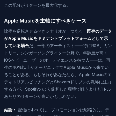
この配分がリターンを最大化する。
Apple Musicを主軸にすべきケース
比率を逆転させるべきシナリオが一つある：
既存のデータ
がApple Musicをドミナントプラットフォームとして示
している場合
だ。一部のアーティスト——特にR&B、カン
トリー、シンガーソングライター分野で、年齢層が高く
iOSヘビーユーザーのオーディエンスを持つ人——は、再
生の40%以上がオーガニックでApple Musicから来てい
ることがある。もしそれがあなたなら、Apple Musicのエ
ディトリアルピッチングとShazamドリブンの戦略に注力
する方が、Spotifyのより飽和した環境で戦うよりも1ドル
あたりのリターンが高いかもしれない。
結論：
配信はすべてに、プロモーションは戦略的に。デ