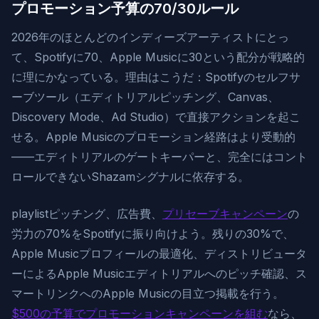
プロモーション予算の70/30ルール
2026年のほとんどのインディーズアーティストにとっ
て、Spotifyに70、Apple Musicに30という配分が戦略的
に理にかなっている。理由はこうだ：Spotifyのセルフサ
ーブツール（エディトリアルピッチング、Canvas、
Discovery Mode、Ad Studio）で直接アクションを起こ
せる。Apple Musicのプロモーション経路はより受動的
——エディトリアルのゲートキーパーと、完全にはコント
ロールできないShazamシグナルに依存する。
playlistピッチング、広告費、
プリセーブキャンペーン
の
労力の70%をSpotifyに振り向けよう。残りの30%で、
Apple Musicプロフィールの最適化、ディストリビュータ
ーによるApple Musicエディトリアルへのピッチ確認、ス
マートリンクへのApple Musicの目立つ掲載を行う。
$500の予算でプロモーションキャンペーンを組む
なら、