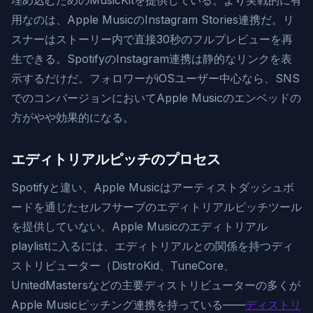
埋め込むためのMusicKitを提供している。より実戦的に有
用なのは、Apple MusicのInstagram Stories連携だ。リ
スナーはストーリー内で直接30秒のフルプレビューを再
生できる。SpotifyのInstagram連携は静的なリンクを表
示するだけだ。フォロワーがiOSユーザー中心なら、SNS
でのコンバージョンにおいてApple Musicのエンベッドの
方がやや効果的になる。
エディトリアルピッチのプロセス
Spotifyと違い、Apple Musicはアーティストダッシュボ
ードを通じたセルフサーブのエディトリアルピッチツール
を提供していない。Apple Musicのエディトリアル
playlistに入るには、エディトリアルとの関係を持つディ
ストリビューター（DistroKid、TuneCore、
UnitedMastersなどの主要ディストリビューターの多くが
Apple Musicピッチング連携を持っている——
ディストリ