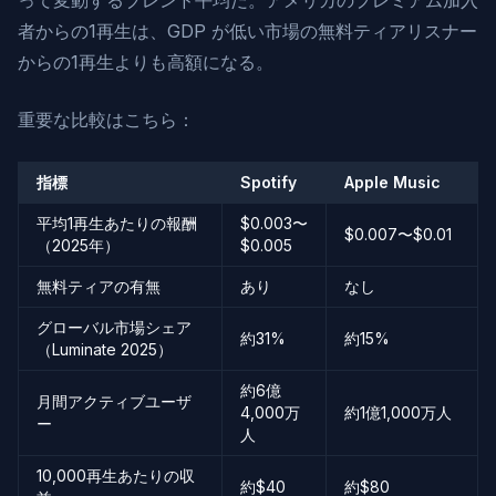
って変動するブレンド平均だ。アメリカのプレミアム加入
者からの1再生は、GDP が低い市場の無料ティアリスナー
からの1再生よりも高額になる。
重要な比較はこちら：
指標
Spotify
Apple Music
平均1再生あたりの報酬
$0.003〜
$0.007〜$0.01
（2025年）
$0.005
無料ティアの有無
あり
なし
グローバル市場シェア
約31%
約15%
（Luminate 2025）
約6億
月間アクティブユーザ
4,000万
約1億1,000万人
ー
人
10,000再生あたりの収
約$40
約$80