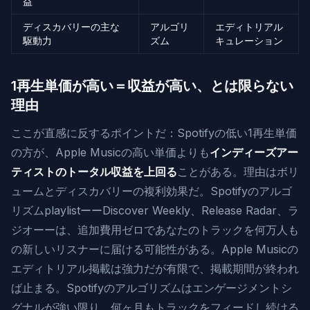
益
ディスカバリーの主な
アルゴリ
エディトリアル
駆動力
ズム
キュレーション
1再生単価が高い＝収益が高い、とは限らない
理由
ここが直感に反するポイントだ：Spotifyの低い1再生単価
の方が、Apple Musicの高い単価よりも
インディーズアー
ティストのトータル収益を上回る
ことがある。理由はボリ
ュームとディスカバリーの複利効果だ。Spotifyのアルゴ
リズムplaylistーーDiscover Weekly、Release Radar、ラ
ジオーーは、追加費用ゼロであなたのトラックを何万人も
の新しいリスナーに届ける可能性がある。Apple Musicの
エディトリアル掲載は強力だが有限で、掲載期間が終われ
ば止まる。Spotifyのアルゴリズムはエンゲージメントシ
グナルが強い限り、何ヶ月もトラックをフィードし続ける