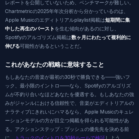
レポートを公開していないため、ベンチマークが難しい。
Chartmetricの2025年年次分析から分かっているのは、
Apple Musicのエディトリアルplaylist掲載は
短期間に集
中した再生のバースト
を生む傾向があるのに対し、
Spotifyのアルゴリズム掲載は
数ヶ月にわたって複利的に
伸びる
可能性があるということだ。
これがあなたの戦略に意味すること
もしあなたの音楽が最初の30秒で勝負できる——強いフ
ック、最小限のイントロ——なら、Spotifyのアルゴリズ
ムが不釣り合いなほどあなたを優遇する。もしあなたの強
みがジャンルにおける信頼性で、音楽がエディトリアルの
ナラティブにきれいにハマるなら、Apple Musicのキュレ
ーションモデルの方が目立つ掲載を得られる可能性があ
る。アクションステップ：プッシュの優先先を決める前
に、
トラックのイントロを30秒ルールで検証
しよう。