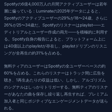
Spotifyの6億4,000万人の月間アクティブユーザーは若年
層に偏っている：Luminateの2025年データによると、
Spotifyのアクティブユーザーの29%が18〜24歳、さらに
26%が25〜34歳だ。Spotifyのリスナーはplaylist——エ
ディトリアルとユーザー作成の両方——を積極的に利用す
る。Spotify自身の報告によると、プラットフォーム上に
は40億以上のplaylistが存在し、playlistドリブンのリスニ
ングが全再生の約31%を占める。
無料ティアのユーザーはSpotifyの全ユーザーベースの約
60%を占める。これらのリスナーはトラック間に広告を
聴き、1再生あたりの収益は低い。しかし、アルゴリズム
のシグナルはしっかりトリガーする。無料ティアのリスナ
ーがあなたの曲を保存し繰り返し再生すれば、プレミアム
加入者と同じポジティブなエンゲージメントデータが送ら
れる。