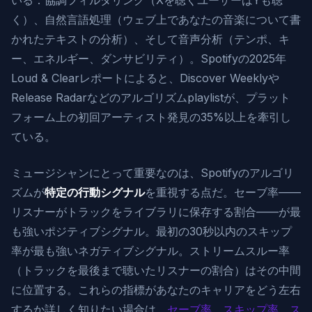
いる：協調フィルタリング（Xを聴くユーザーはYも聴
く）、自然言語処理（ウェブ上であなたの音楽について書
かれたテキストの分析）、そして音声分析（テンポ、キ
ー、エネルギー、ダンサビリティ）。Spotifyの2025年
Loud & Clearレポートによると、Discover Weeklyや
Release Radarなどのアルゴリズムplaylistが、プラット
フォーム上の初回アーティスト発見の35%以上を牽引し
ている。
ミュージシャンにとって重要なのは、Spotifyのアルゴリ
ズムが
特定の行動シグナル
を重視する点だ。セーブ率——
リスナーがトラックをライブラリに保存する割合——が最
も強いポジティブシグナル。最初の30秒以内のスキップ
率が最も強いネガティブシグナル。ストリームスルー率
（トラックを最後まで聴いたリスナーの割合）はその中間
に位置する。これらの指標があなたのキャリアをどう左右
するか詳しく知りたい場合は、
セーブ率、スキップ率、ス