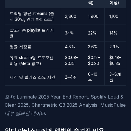
곡)
이상)
트랙당 평균 streams (출
2,800
1,900
1,100
시 30일, 인디 아티스트)
알고리즘 playlist 트리거
34%
22%
14%
율
평균 저장률
4.8%
3.6%
2.9%
유효 stream당 프로모션
$0.08–
$0.12–
$0.18–
비용 (Meta 광고)
$0.15
$0.20
$0.35
6~10
3~8개
제작 및 릴리즈 소요 시간
2~4주
주
월
출처: Luminate 2025 Year-End Report, Spotify Loud &
Clear 2025, Chartmetric Q3 2025 Analysis, MusicPulse
내부 캠페인 데이터.
인디 아티스트에게 앨범의 숨겨진 비용