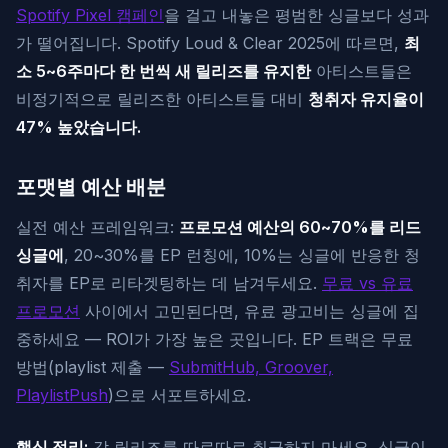
Spotify Pixel 캠페인
을 걸고 내놓은 평범한 싱글보다 성과
가 떨어집니다. Spotify Loud & Clear 2025에 따르면,
최
소 5~6주마다 한 번씩 새 릴리즈를 유지한
아티스트들은
비정기적으로 릴리즈한 아티스트들 대비
청취자 유지율이
47% 높았습니다.
포맷별 예산 배분
실전 예산 프레임워크:
프로모션 예산의 60~70%를 리드
싱글에
, 20~30%를 EP 런칭에, 10%는 싱글에 반응한 청
취자를 EP로 리타겟팅하는 데 남겨두세요.
무료 vs 유료
프로모션
사이에서 고민된다면, 유료 광고비는 싱글에 집
중하세요 — ROI가 가장 높은 곳입니다. EP 트랙은 무료
방법(playlist 제출 —
SubmitHub, Groover,
PlaylistPush
)으로 서포트하세요.
핵심 정리:
각 릴리즈를 따로따로 취급하지 마세요. 싱글이