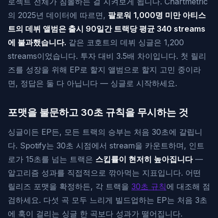
로젝트 전체가 침몰하는 걸 지켜보게 됩니다. Chartmetric
의 2025년 데이터에 따르면,
팔로워 1,000명 미만 아티스
트의 데뷔 앨범은 출시 90일간 트랙당 평균 340 streams
에 불과했습니다.
같은 코호트의 데뷔 싱글은 1,200
streams이었습니다. 투자 대비 3.5배 차이입니다. 첫 릴리
즈를 성장을 위해 EP로 할지 앨범으로 할지 고민 중이라
면, 정답은 둘 다 아닙니다 — 싱글로 시작하세요.
포맷을 불문하고 30초 규칙을 무시하는 것
싱글이든 EP든, 모든 트랙의 승부는 처음 30초에 갈립니
다. Spotify는 30초 시점에서 stream을 카운트하며, 인트
로가 15초를 넘는 트랙은
스킵률이 현저히 높아집니다
—
알고리즘 성과를 직접적으로 깎아먹는 지표입니다. 어떤
릴리즈 포맷을 확정하든, 각 트랙을
30초 규칙
에 대조해 점
검하세요. 다섯 곡 모두 느리게 빌드업하는 EP는 처음 3초
에 훅이 걸리는 싱글 한 곡보다 성과가 떨어집니다.